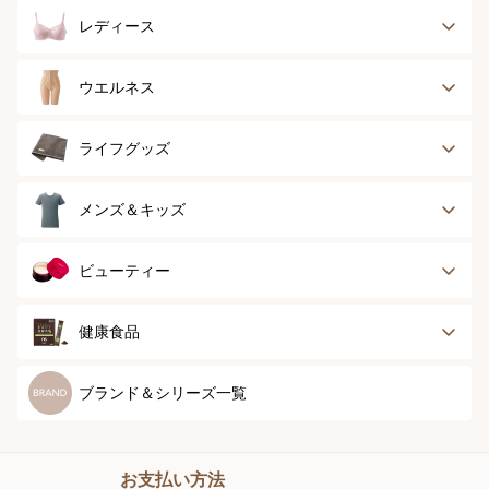
レディース
ブラジャー
ブラジャーパッド
ウエルネス
ボディースーツ
ガードル
健康サポート
乳がん経験者用
ライフグッズ
ランジェリー
インナー
スポーツ
アウター
タオル
メンズ＆キッズ
ナイティ＆ライフ
ボトム
ショーツ
お手入れグッズ
メンズトップ
メンズボトム
ビューティー
グッズ
ストッキング＆タ
ソックス
イツ
メンズソックス
キッズ＆ベビー
スキンケア
ベースメイク
健康食品
マタニティ
スペシャルケア
ボディーケア
健康食品
ブランド＆シリーズ一覧
ヘアケア
オーラルケア
お支払い方法