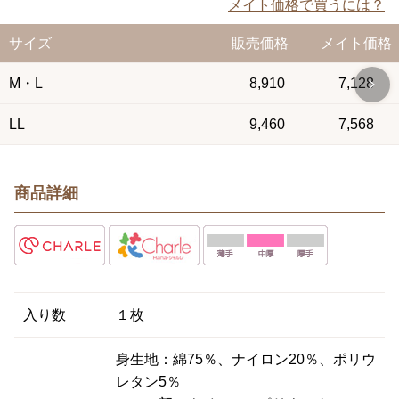
メイト価格で買うには？
サイズ
販売価格
メイト価格
M・L
8,910
7,128
LL
9,460
7,568
商品詳細
入り数
１枚
身生地：綿75％、ナイロン20％、ポリウ
レタン5％