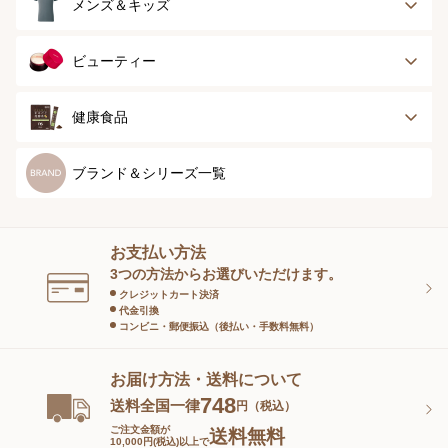
アウター
タオル
メンズ＆キッズ
ナイティ＆ライフ
ボトム
ショーツ
お手入れグッズ
メンズトップ
メンズボトム
ビューティー
グッズ
ストッキング＆タ
ソックス
イツ
メンズソックス
キッズ＆ベビー
スキンケア
ベースメイク
健康食品
マタニティ
スペシャルケア
ボディーケア
健康食品
ブランド＆シリーズ一覧
ヘアケア
オーラルケア
お支払い方法
スキンケアグッズ
3つの方法からお選びいただけます。
クレジットカート決済
代金引換
コンビニ・郵便振込（後払い・手数料無料）
お届け方法・送料について
748
送料全国一律
円（税込）
ご注文金額が
送料無料
10,000円(税込)以上で