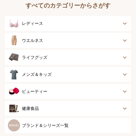
すべてのカテゴリーからさがす
レディース
ブラジャー
ブラジャーパッド
ウエルネス
ボディースーツ
ガードル
健康サポート
乳がん経験者用
ライフグッズ
ランジェリー
インナー
スポーツ
アウター
タオル
メンズ＆キッズ
ナイティ＆ライフ
ボトム
ショーツ
お手入れグッズ
メンズトップ
メンズボトム
ビューティー
グッズ
ストッキング＆タ
ソックス
イツ
メンズソックス
キッズ＆ベビー
スキンケア
ベースメイク
健康食品
マタニティ
スペシャルケア
ボディーケア
健康食品
ブランド＆シリーズ一覧