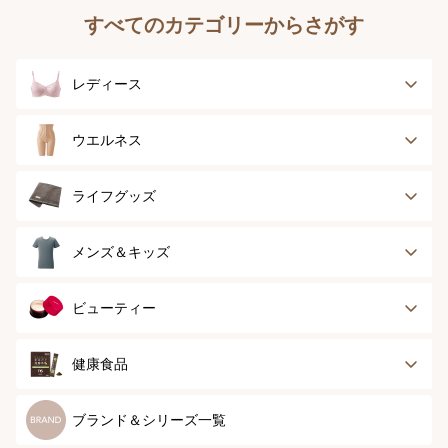
すべてのカテゴリーからさがす
レディース
ブラジャー
ブラジャーパッド
ウエルネス
ボディースーツ
ガードル
健康サポート
乳がん経験者用
ライフグッズ
ランジェリー
インナー
スポーツ
アウター
タオル
メンズ＆キッズ
ナイティ＆ライフ
ボトム
ショーツ
お手入れグッズ
メンズトップ
メンズボトム
ビューティー
グッズ
ストッキング＆タ
ソックス
イツ
メンズソックス
キッズ＆ベビー
スキンケア
ベースメイク
健康食品
マタニティ
スペシャルケア
ボディーケア
健康食品
ブランド＆シリーズ一覧