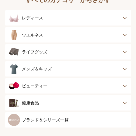
レディース
ブラジャー
ブラジャーパッド
ウエルネス
ボディースーツ
ガードル
健康サポート
乳がん経験者用
ライフグッズ
ランジェリー
インナー
スポーツ
アウター
タオル
メンズ＆キッズ
ナイティ＆ライフ
ボトム
ショーツ
お手入れグッズ
メンズトップ
メンズボトム
ビューティー
グッズ
ストッキング＆タ
ソックス
イツ
メンズソックス
キッズ＆ベビー
スキンケア
ベースメイク
健康食品
マタニティ
スペシャルケア
ボディーケア
健康食品
ブランド＆シリーズ一覧
ヘアケア
オーラルケア