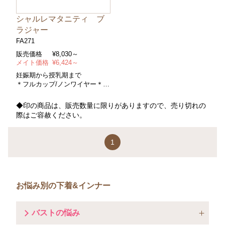
シャルレマタニティ ブ
ラジャー
FA271
販売価格
¥
8,030～
メイト価格
¥
6,424～
妊娠期から授乳期まで
＊フルカップ/ノンワイヤー＊コ
ントロールパワー/ソフト＊サイ
ズ/ＡＣ～ＨＩカップ・アンダー
◆印の商品は、販売数量に限りがありますので、売り切れの
Ｍ（６５～７５）～Ｌ（７５～
際はご容赦ください。
８５）＊カラー/ピンク
1
お悩み別の下着&インナー
バストの悩み