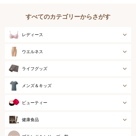
すべてのカテゴリーからさがす
レディース
ブラジャー
ブラジャーパッド
ウエルネス
ボディースーツ
ガードル
健康サポート
乳がん経験者用
ライフグッズ
ランジェリー
インナー
スポーツ
アウター
タオル
メンズ＆キッズ
ナイティ＆ライフ
ボトム
ショーツ
お手入れグッズ
メンズトップ
メンズボトム
ビューティー
グッズ
ストッキング＆タ
ソックス
イツ
メンズソックス
キッズ＆ベビー
スキンケア
ベースメイク
健康食品
マタニティ
スペシャルケア
ボディーケア
健康食品