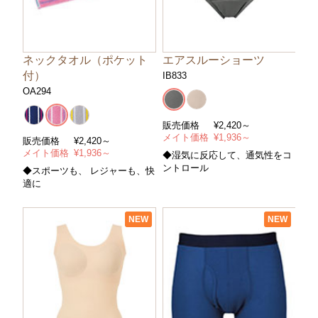
ネックタオル（ポケット
エアスルーショーツ
付）
IB833
OA294
販売価格
¥
2,420～
メイト価格
¥
1,936～
販売価格
¥
2,420～
メイト価格
¥
1,936～
◆湿気に反応して、通気性をコ
ントロール
◆スポーツも、 レジャーも、快
適に
NEW
NEW