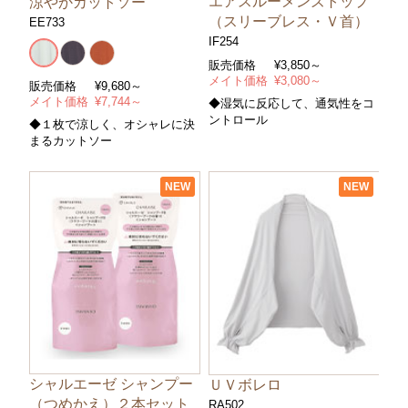
エアスルーメンズトップ
涼やかカットソー
（スリーブレス・Ｖ首）
EE733
IF254
販売価格
¥
3,850～
メイト価格
¥
3,080～
販売価格
¥
9,680～
メイト価格
¥
7,744～
◆湿気に反応して、通気性をコ
ントロール
◆１枚で涼しく、オシャレに決
まるカットソー
NEW
NEW
シャルエーゼ シャンプー
ＵＶボレロ
（つめかえ）２本セット
RA502