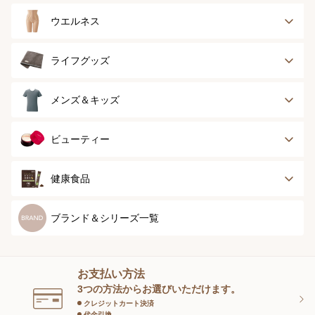
ブラジャー
ブラジャーパッド
ウエルネス
ボディースーツ
ガードル
健康サポート
乳がん経験者用
ライフグッズ
ランジェリー
インナー
スポーツ
アウター
タオル
メンズ＆キッズ
ナイティ＆ライフ
ボトム
ショーツ
お手入れグッズ
メンズトップ
メンズボトム
ビューティー
グッズ
ストッキング＆タ
ソックス
イツ
メンズソックス
キッズ＆ベビー
スキンケア
ベースメイク
健康食品
マタニティ
スペシャルケア
ボディーケア
健康食品
ブランド＆シリーズ一覧
ヘアケア
オーラルケア
お支払い方法
スキンケアグッズ
3つの方法からお選びいただけます。
クレジットカート決済
代金引換