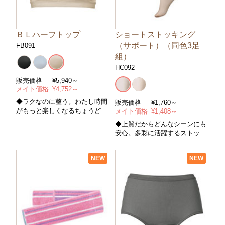
ＢＬハーフトップ
ショートストッキング
（サポート）（同色3足
FB091
組）
HC092
販売価格
¥
5,940～
メイト価格
¥
4,752～
◆ラクなのに整う。わたし時間
販売価格
¥
1,760～
がもっと楽しくなるちょうどよ
メイト価格
¥
1,408～
いハーフトップ。
◆上質だからどんなシーンにも
安心。多彩に活躍するストッキ
ング。
NEW
NEW