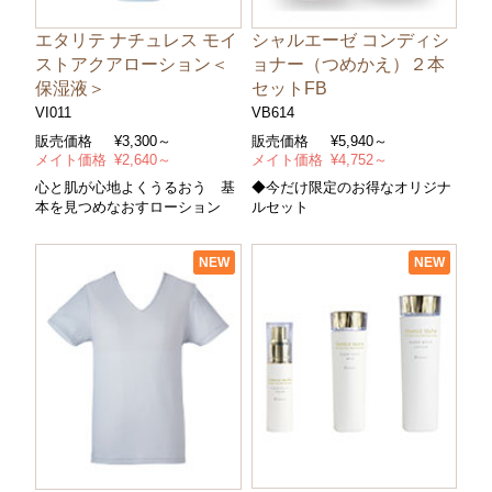
エタリテ ナチュレス モイ
シャルエーゼ コンディシ
ストアクアローション＜
ョナー（つめかえ）２本
保湿液＞
セットFB
VI011
VB614
販売価格
¥
3,300～
販売価格
¥
5,940～
メイト価格
¥
2,640～
メイト価格
¥
4,752～
心と肌が心地よくうるおう 基
◆今だけ限定のお得なオリジナ
本を見つめなおすローション
ルセット
NEW
NEW