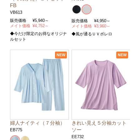
FB
VB613
販売価格
¥
5,940～
販売価格
¥
4,950～
メイト価格
¥
4,752～
メイト価格
¥
3,960～
◆今だけ限定のお得なオリジナ
◆風が通るＵＶボレロ
ルセット
NEW
NEW
婦人ナイティ（７分袖）
きれい見え５分袖カット
ソー
EB775
EE732