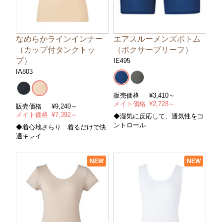
なめらかラインインナー
エアスルーメンズボトム
（カップ付タンクトッ
（ボクサーブリーフ）
プ）
IE495
IA803
販売価格
¥
3,410～
メイト価格
¥
2,728～
販売価格
¥
9,240～
メイト価格
¥
7,392～
◆湿気に反応して、通気性をコ
ントロール
◆着心地さらり 着るだけで快
適キレイ
NEW
NEW