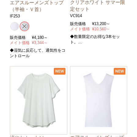
クリアホワイト サマー限
エアスルーメンズトップ
定セット
（半袖・Ｖ首）
VC914
IF253
販売価格
¥
13,200～
メイト価格
¥
10,560～
◆数量限定のお得な3本セッ
販売価格
¥
4,180～
ト。
メイト価格
¥
3,344～
輝くクリアな肌へ、３ステップ
◆湿気に反応して、通気性をコ
ントロール
NEW
NEW