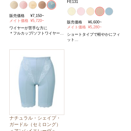
FE131
販売価格
¥7,150~
メイト価格
¥5,720~
販売価格
¥6,600~
メイト価格
¥5,280~
ワイヤーが苦手な方に
＊フルカップ/ソフトワイヤー＊
ショートタイプで軽やかにフィ
コントロールパワー/中＊サイ
ット
ズ/Ａ～Ｅカップ・アンダー６５
＊ショート＊また上やや浅め＊
～８５cm＊カラー/全５色
コントロールパワー/普通 ＊サ
イズ/５８～８２cm ＊カラー/全
５色
ナチュラル・シェイプ・
ガードル（セミロング）
＜アンシイエレーヴ＞