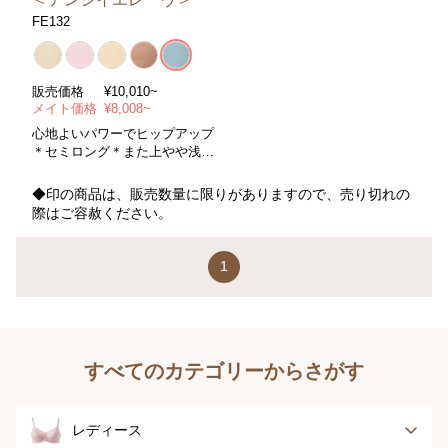
FE132
販売価格
¥10,010~
メイト価格
¥8,008~
心地よいパワーでヒップアップ
＊セミロング＊また上やや浅め
＊コントロールパワー/普通 ＊
サイズ/５８～８２cm ＊カラー/
◆印の商品は、販売数量に限りがありますので、売り切れの
全５色
際はご容赦ください。
1
すべてのカテゴリーからさがす
レディース