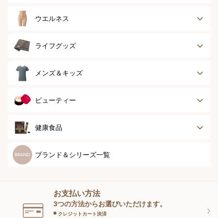
ブラジャー
ブラジャーパッド
ウエルネス
ボディースーツ
ガードル
健康サポート
乳がん経験者用
ライフグッズ
ランジェリー
インナー
スポーツ
アウター
タオル
メンズ＆キッズ
ナイティ＆ライフ
ボトム
ショーツ
お手入れグッズ
メンズトップ
メンズボトム
ビューティー
グッズ
ストッキング＆タ
ソックス
イツ
メンズソックス
キッズ＆ベビー
スキンケア
ベースメイク
健康食品
マタニティ
スペシャルケア
ボディーケア
健康食品
ブランド＆シリーズ一覧
ヘアケア
オーラルケア
お支払い方法
スキンケアグッズ
3つの方法からお選びいただけます。
クレジットカート決済