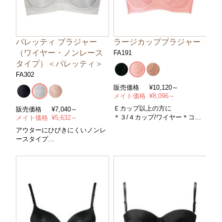
パレッティ ブラジャー
ラージカップブラジャー
（ワイヤー・ノンレース
FA191
タイプ）＜パレッティ＞
FA302
販売価格
¥
10,120～
メイト価格
¥
8,096～
Ｅカップ以上の方に
販売価格
¥
7,040～
＊３/４カップ/ワイヤー＊コン
メイト価格
¥
5,632～
トロールパワー/ややハード＊サ
アウターにひびきにくいノンレ
イズ/Ｅ〜Ｇカップ・アンダー６
ースタイプ
５〜９０cm＊カラー/全３色
＊３/４カップ/ワイヤー＊コン
トロールパワー/中＊サイズ/Ａ
～Ｇカップ・アンダー６５～９
０cm＊カラー/全３色