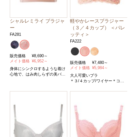
シャルレミライ ブラジャ
軽やかレースブラジャー
ー
（３／４カップ） ＜パレ
ッティ＞
FA281
FA222
販売価格
¥
8,690～
メイト価格
¥
6,952～
販売価格
¥
7,480～
メイト価格
¥
5,984～
身体にシンクロするような着け
心地で、はみ肉しらずの美バス
大人可愛いブラ
トへ。新感覚のノンワイヤーブ
＊３/４カップ/ワイヤー＊コン
ラジャー
トロールパワー/中＊サイズ/Ａ
＊ノンワイヤー(３/４カップ) ＊
～Ｅカップ・アンダー７０～８
コントロールパワー/ややソフト
５cm＊カラー/全３色
＊サイズ/Ａ～Ｇカップ・アンダ
ー６５～９５cm ＊カラー/全２
色