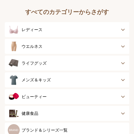
すべてのカテゴリーからさがす
レディース
ブラジャー
ブラジャーパッド
ウエルネス
ボディースーツ
ガードル
健康サポート
乳がん経験者用
ライフグッズ
ランジェリー
インナー
スポーツ
アウター
タオル
メンズ＆キッズ
ナイティ＆ライフ
ボトム
ショーツ
お手入れグッズ
メンズトップ
メンズボトム
ビューティー
グッズ
ストッキング＆タ
ソックス
イツ
メンズソックス
キッズ＆ベビー
スキンケア
ベースメイク
健康食品
マタニティ
スペシャルケア
ボディーケア
健康食品
ブランド＆シリーズ一覧