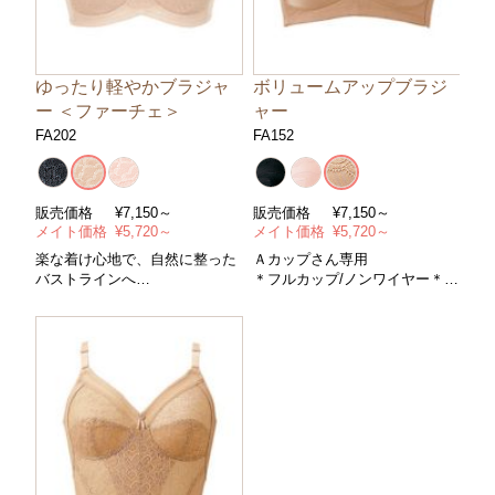
ゆったり軽やかブラジャ
ボリュームアップブラジ
ー ＜ファーチェ＞
ャー
FA202
FA152
販売価格
¥
7,150～
販売価格
¥
7,150～
メイト価格
¥
5,720～
メイト価格
¥
5,720～
楽な着け心地で、自然に整った
Ａカップさん専用
バストラインへ
＊フルカップ/ノンワイヤー＊コ
＊フルカップ/ノンワイヤー＊コ
ントロールパワー/ややハード＊
ントロールパワー/ソフト＊サイ
サイズ/Ａカップのみ・アンダー
ズ/Ａ～Ｄカップ・アンダー７０
６５〜８０cm＊カラー/全３色
～９５cm＊カラー/全３色