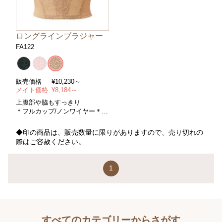
ロングラインブラジャー
FA122
販売価格
¥
10,230～
メイト価格
¥
8,184～
上腹部や脇もすっきり
＊フルカップ/ノンワイヤー＊コ
ントロールパワー/ややハード＊
サイズ/Ａ～Ｅカップ・アンダー
◆印の商品は、販売数量に限りがありますので、売り切れの
７０～９０cm＊カラー/全３色
際はご容赦ください。
1
すべてのカテゴリーからさがす