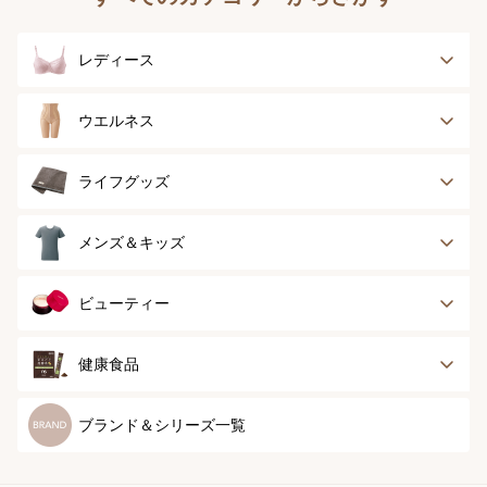
レディース
ブラジャー
ブラジャーパッド
ウエルネス
ボディースーツ
ガードル
健康サポート
乳がん経験者用
ライフグッズ
ランジェリー
インナー
スポーツ
アウター
タオル
メンズ＆キッズ
ナイティ＆ライフ
ボトム
ショーツ
お手入れグッズ
メンズトップ
メンズボトム
ビューティー
グッズ
ストッキング＆タ
ソックス
イツ
メンズソックス
キッズ＆ベビー
スキンケア
ベースメイク
健康食品
マタニティ
スペシャルケア
ボディーケア
健康食品
ブランド＆シリーズ一覧
ヘアケア
オーラルケア