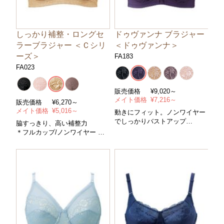
しっかり補整・ロングセ
ドゥヴァンナ ブラジャー
ラーブラジャー ＜Ｃシリ
＜ドゥヴァンナ＞
ーズ＞
FA183
FA023
販売価格
¥
9,020～
メイト価格
¥
7,216～
販売価格
¥
6,270～
メイト価格
¥
5,016～
動きにフィット。ノンワイヤー
でしっかりバストアップ
脇すっきり、高い補整力
＊フルカップ/ノンワイヤー＊コ
＊フルカップ/ノンワイヤー ＊
ントロールパワー/ややハード＊
コントロールパワー/ハード ＊
サイズ/Ａ～Ｆカップ・アンダー
サイズ/Ａ～Ｅカップ・アンダー
７０～１００cm＊カラー/全５
６５～１００cm ＊カラー/全４
色
色