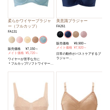
柔らかワイヤーブラジャ
美意識ブラジャー
ー（フルカップ）
FA261
FA131
販売価格
¥
9,900～
メイト価格
¥
7,920～
販売価格
¥
7,150～
メイト価格
¥
5,720～
日常の動作がバストケアするブ
ラジャー
ワイヤーが苦手な方に
＊フルカップ/ワイヤー＊コント
＊フルカップ/ソフトワイヤー＊
ロールパワー/中＊サイズ/Ａ～
コントロールパワー/中＊サイ
Ｇカップ・アンダー７０～９０
ズ/Ａ～Ｅカップ・アンダー６５
cm＊カラー/全４色
～８５cm＊カラー/全５色