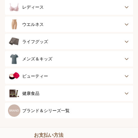
レディース
ブラジャー
ブラジャーパッド
ウエルネス
ボディースーツ
ガードル
健康サポート
乳がん経験者用
ライフグッズ
ランジェリー
インナー
スポーツ
アウター
タオル
メンズ＆キッズ
ナイティ＆ライフ
ボトム
ショーツ
お手入れグッズ
メンズトップ
メンズボトム
ビューティー
グッズ
ストッキング＆タ
ソックス
イツ
メンズソックス
キッズ＆ベビー
スキンケア
ベースメイク
健康食品
マタニティ
スペシャルケア
ボディーケア
健康食品
ブランド＆シリーズ一覧
ヘアケア
オーラルケア
お支払い方法