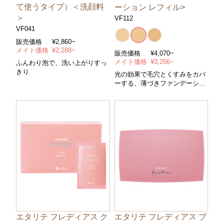
て使うタイプ）＜洗顔料
ーション レフィル>
＞
VF112
VF041
販売価格
¥2,860~
メイト価格
¥2,288~
販売価格
¥4,070~
メイト価格
¥3,256~
ふんわり泡で、洗い上がりすっ
きり
光の効果で毛穴とくすみをカバ
ーする、薄づきファンデーショ
ン
エタリテ フレディアス ク
エタリテ フレディアス ブ