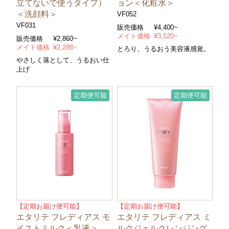
立てないで使うタイプ）
ョン＜化粧水＞
＜洗顔料＞
VF052
VF031
販売価格
¥4,400~
メイト価格
¥3,520~
販売価格
¥2,860~
メイト価格
¥2,288~
とろり、うるおう美容液感覚。
やさしく落として、うるおい仕
上げ
定期便可能
定期便可能
【定期お届け便可能】
【定期お届け便可能】
エタリテ フレディアス モ
エタリテ フレディアス ミ
イストミルク＜乳液＞
ルクジェルクレンジング