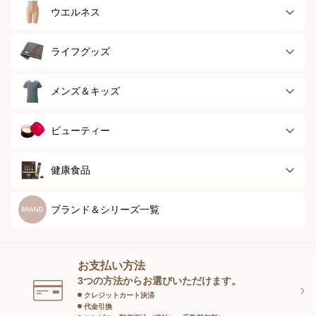
ブラジャー
ブラジャーパッド
ウエルネス
ボディースーツ
ガードル
健康サポート
乳がん経験者用
ライフグッズ
ランジェリー
インナー
スポーツ
アウター
タオル
メンズ＆キッズ
ナイティ＆ライフ
ボトム
ショーツ
お手入れグッズ
メンズトップ
メンズボトム
ビューティー
グッズ
ストッキング＆タ
ソックス
イツ
メンズソックス
キッズ＆ベビー
スキンケア
ベースメイク
健康食品
マタニティ
スペシャルケア
ボディーケア
健康食品
ブランド＆シリーズ一覧
ヘアケア
オーラルケア
お支払い方法
スキンケアグッズ
3つの方法からお選びいただけます。
クレジットカート決済
代金引換