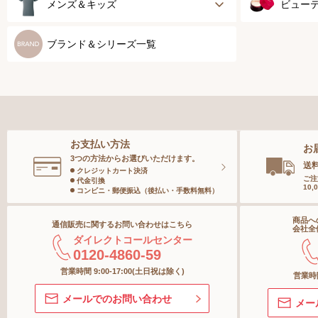
ブラジャー
健康サ
メンズ＆キッズ
ビュー
ブラジャーパッド
乳がん
メンズトップ
スキン
ブランド＆シリーズ一覧
ボディースーツ
スポー
メンズボトム
ベース
ガードル
メンズソックス
スペシ
お支払い方法
お
ランジェリー
キッズ＆ベビー
ボディ
3つの方法からお選びいただけます。
送
クレジットカート決済
ご注
代金引換
10
インナー
コンビニ・郵便振込（後払い・手数料無料）
ヘアケ
商品へ
通信販売に関するお問い合わせはこちら
ボトム
オーラ
会社全
ダイレクトコールセンター
0120-4860-59
ショーツ
スキン
営業時間 9:00-17:00(土日祝は除く)
営業時間
メールでのお問い合わせ
メー
ストッキング＆タイツ