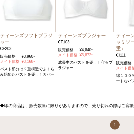
ティーンズソフトブラジ
ティーンズブラジャー
ティー
ャー
ャミソ
CF103
重）
CF203
販売価格
¥4,840~
メイト価格
¥3,872~
CI111
販売価格
¥3,960~
メイト価格
¥3,168~
成長中のバストを優しく守るブ
販売価格
ラジャー
メイト価
バスト部分は２重構造でふくら
み始めたバストを優しくカバー
綿１００
ートなバ
むキャミ
◆印の商品は、販売数量に限りがありますので、売り切れの際はご容赦
1