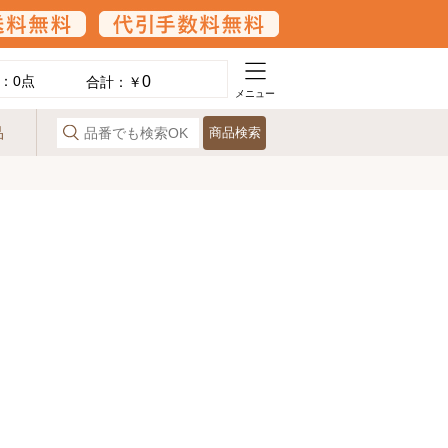
0
：
0
点
合計：￥
メニュー
品
商品検索