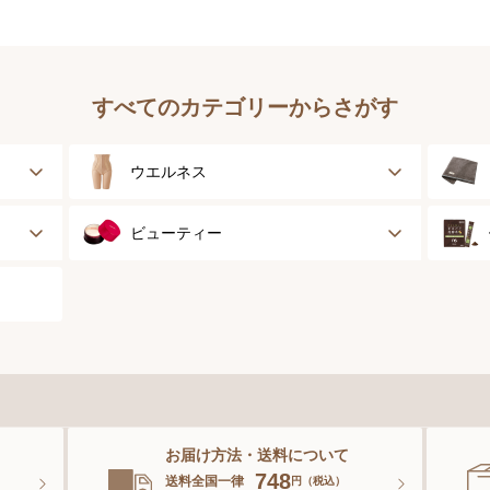
すべてのカテゴリーからさがす
ウエルネス
健康サポート
ビューティー
乳がん経験者用
スキンケア
スポーツ
ベースメイク
スペシャルケア
お届け方法・送料について
ボディーケア
。
748
送料全国一律
円（税込）