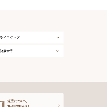
ライフグッズ
アウター
健康食品
タオル
健康食品
ナイティ＆ライフグッズ
お手入れグッズ
返品について
商品到着日を含む